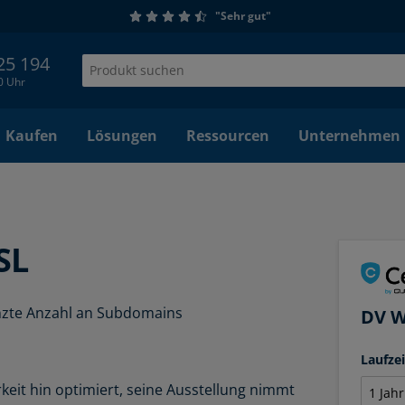
"Sehr gut"
 25 194
00 Uhr
Kaufen
Lösungen
Ressourcen
Unternehmen
SL
enzte Anzahl an Subdomains
DV W
Laufze
rkeit hin optimiert, seine Ausstellung nimmt