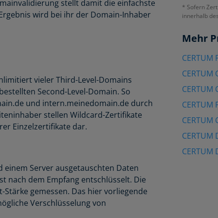
nvalidierung stellt damit die einfachste
* Sofern Zert
Ergebnis wird bei ihr der Domain-Inhaber
innerhalb de
Mehr P
CERTUM P
CERTUM O
limitiert vieler Third-Level-Domains
CERTUM O
bestellten Second-Level-Domain. So
ain.de und intern.meinedomain.de durch
CERTUM P
iteninhaber stellen Wildcard-Zertifikate
CERTUM 
r Einzelzertifikate dar.
CERTUM D
CERTUM 
nd einem Server ausgetauschten Daten
rst nach dem Empfang entschlüsselt. Die
t-Stärke gemessen. Das hier vorliegende
mögliche Verschlüsselung von