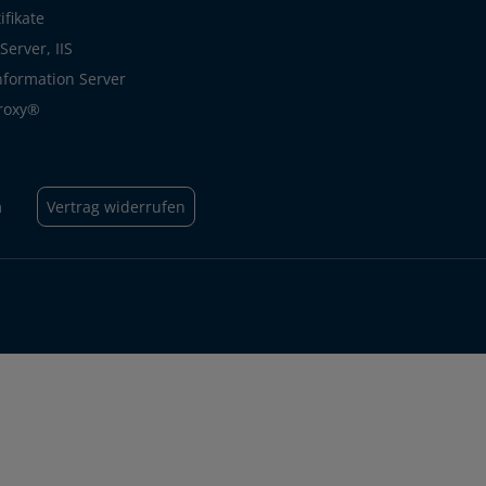
ifikate
erver, IIS
Information Server
roxy®
m
Vertrag widerrufen