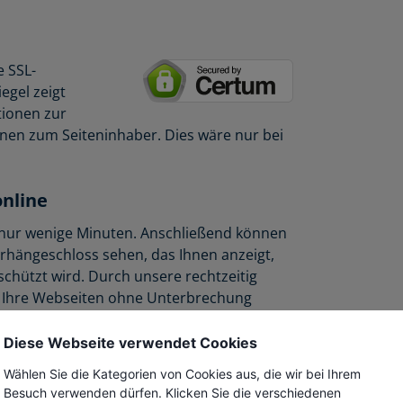
e SSL-
egel zeigt
tionen zur
onen zum Seiteninhaber. Dies wäre nur bei
online
t nur wenige Minuten. Anschließend können
rhängeschloss sehen, das Ihnen anzeigt,
schützt wird. Durch unsere rechtzeitig
n Ihre Webseiten ohne Unterbrechung
Diese Webseite verwendet Cookies
Wählen Sie die Kategorien von Cookies aus, die wir bei Ihrem
Besuch verwenden dürfen. Klicken Sie die verschiedenen
ber 1998 als Abteilung der Unizeto