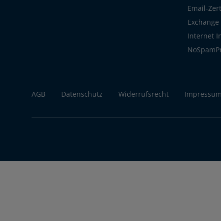
Email-Zert
Exchange S
Internet 
NoSpamP
AGB
Datenschutz
Widerrufsrecht
Impressu