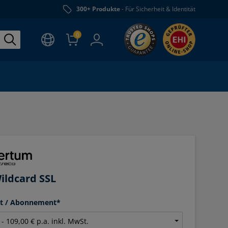
300+ Produkte
- Für Sicherheit & Identität
0
ildcard SSL
it / Abonnement*