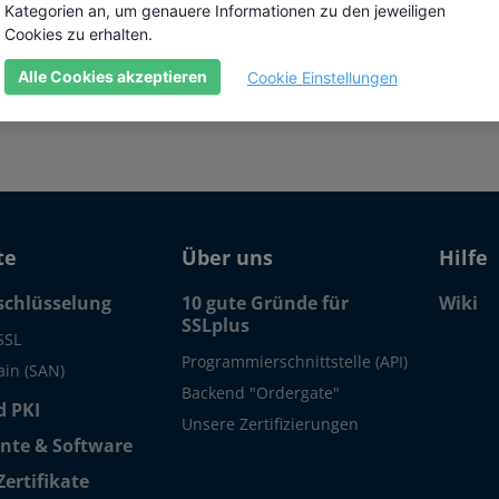
Kategorien an, um genauere Informationen zu den jeweiligen
it Bezug zur elektronischen Signatur
Cookies zu erhalten.
n und größten öffentlichen CAs in Polen, die
n anbietet.
Alle Cookies akzeptieren
Cookie Einstellungen
te
Über uns
Hilfe
schlüsselung
10 gute Gründe für
Wiki
SSLplus
SSL
Programmierschnittstelle (API)
in (SAN)
Backend "Ordergate"
 PKI
Unsere Zertifizierungen
te & Software
Zertifikate