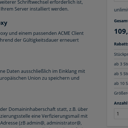
iterer Schriftwechsel erforderlich ist,
hrem Server installiert werden.
unlimi
Gesam
oxy
109
Proxy und einem passenden ACME Client
hrend der Gültigkeitsdauer erneuert
Rabatts
Stückp
ab 3 St
ne Daten ausschließlich im Einklang mit
ab 5 St
uropäischen Union zu speichern und
ab 10 
Größere
Anzahl
der Domaininhaberschaft statt, z.B. über
zierungsstelle eine Verfizierungsmail mit
l-Adresse (zB admin@, administrator@,