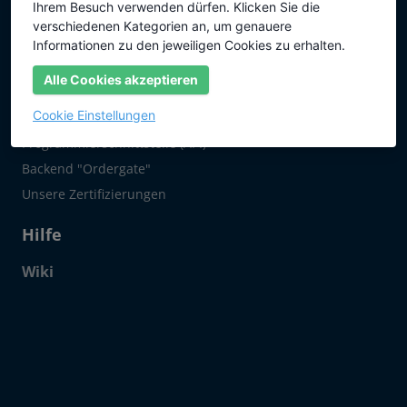
Ihrem Besuch verwenden dürfen. Klicken Sie die
Internet Information Server
verschiedenen Kategorien an, um genauere
NoSpamProxy®
Informationen zu den jeweiligen Cookies zu erhalten.
Über uns
Alle Cookies akzeptieren
10 gute Gründe für SSLplus
Cookie Einstellungen
Programmierschnittstelle (API)
Backend "Ordergate"
Unsere Zertifizierungen
Hilfe
Wiki
Click to open certificate verif