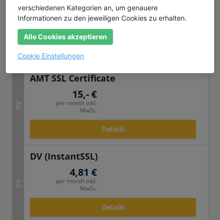
inkl. 3 Domains
verschiedenen Kategorien an, um genauere
10,- €
Informationen zu den jeweiligen Cookies zu erhalten.
DV
per month inkl.
MwSt.
Alle Cookies akzeptieren
Details
Cookie Einstellungen
AMT SSL Certificate
15,- €
per month inkl.
DV
MwSt.
Details
DV (InstantSSL)
4,81 €
per month inkl.
DV
MwSt.
Details