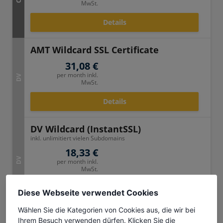
MwSt.
Details
AMT Wildcard SSL Certificate
31,08 €
per month inkl.
DV
MwSt.
Details
DV Wildcard (InstantSSL)
inkl. unlimitiert vielen Subdomains
18,33 €
DV
per month inkl.
MwSt.
Details
Diese Webseite verwendet Cookies
Wählen Sie die Kategorien von Cookies aus, die wir bei
DV Multidomain (InstantSSL)
Ihrem Besuch verwenden dürfen. Klicken Sie die