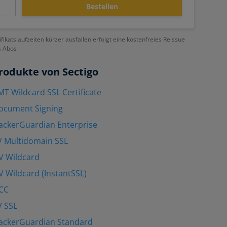
Bestellen
ifikatslaufzeiten kürzer ausfallen erfolgt eine kostenfreies Reissue
s Abos
rodukte von Sectigo
MT Wildcard SSL Certificate
Document Signing
ackerGuardian Enterprise
V Multidomain SSL
V Wildcard
V Wildcard (InstantSSL)
UCC
V SSL
HackerGuardian Standard