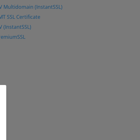
V Multidomain (InstantSSL)
MT SSL Certificate
V (InstantSSL)
PremiumSSL