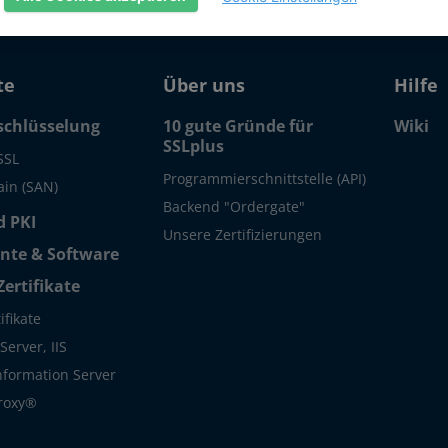
te
Über uns
Hilfe
schlüsselung
10 gute Gründe für
Wiki
SSLplus
SSL
Programmierschnittstelle (API)
in (SAN)
Backend "Ordergate"
 PKI
Unsere Zertifizierungen
te & Software
Zertifikate
ifikate
erver, IIS
Information Server
roxy®