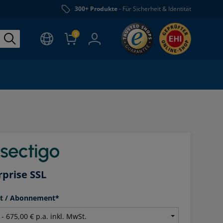
300+ Produkte
- Für Sicherheit & Identität
0
rprise SSL
it / Abonnement*