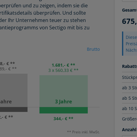
überprüfen und zu zeigen, indem sie die
Gesam
tifikatsdetails überprüfen. Und sollte
675
, der Ihr Unternehmen teuer zu stehen
ntieprogramms von Sectigo mit bis zu
Diese
Prei
Brutto
Näch
8,- € **
1.681,- € **
Rabatts
89,- € **
3 x 560,33 € **
Stückp
ab 3 St
ab 5 St
Jahre
3 Jahre
ab 10 
,- € **
344,- € **
Größere
Anzahl
** Preis inkl. MwSt.