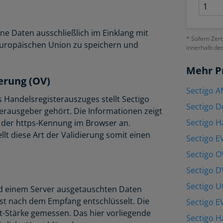
ne Daten ausschließlich im Einklang mit
* Sofern Zert
uropäischen Union zu speichern und
innerhalb de
Mehr P
ierung (OV)
Sectigo A
s Handelsregisterauszuges stellt Sectigo
Sectigo 
erausgeber gehört. Die Informationen zeigt
Sectigo H
r der https-Kennung im Browser an.
lt diese Art der Validierung somit einen
Sectigo E
Sectigo O
Sectigo D
Sectigo 
nd einem Server ausgetauschten Daten
rst nach dem Empfang entschlüsselt. Die
Sectigo E
t-Stärke gemessen. Das hier vorliegende
Sectigo 