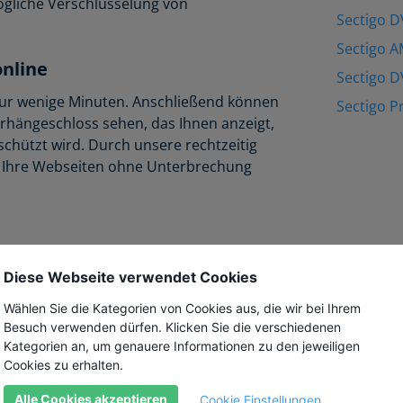
mögliche Verschlüsselung von
Sectigo D
Sectigo A
online
Sectigo D
t nur wenige Minuten. Anschließend können
Sectigo 
rhängeschloss sehen, das Ihnen anzeigt,
schützt wird. Durch unsere rechtzeitig
n Ihre Webseiten ohne Unterbrechung
ietern für digitale Verschlüsselung
Diese Webseite verwendet Cookies
anze Bandbreite hochwertiger SSL
il-Zertifikate bis hin zu umfangreichen PKI-
Wählen Sie die Kategorien von Cookies aus, die wir bei Ihrem
Besuch verwenden dürfen. Klicken Sie die verschiedenen
Kategorien an, um genauere Informationen zu den jeweiligen
Cookies zu erhalten.
Alle Cookies akzeptieren
Cookie Einstellungen