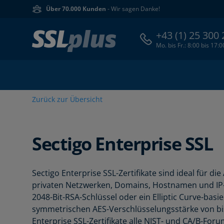
Über 70.000 Kunden
- Wir sagen Danke!
+43 (1) 25 300
Mo. bis Fr.: 8:00 bis 17:
Zurück zur Übersicht
Sectigo
Enterprise SSL
Sectigo Enterprise SSL-Zertifikate sind ideal für 
privaten Netzwerken, Domains, Hostnamen und IP-A
2048-Bit-RSA-Schlüssel oder ein Elliptic Curve-bas
symmetrischen AES-Verschlüsselungsstärke von bis 
Enterprise SSL-Zertifikate alle NIST- und CA/B-For