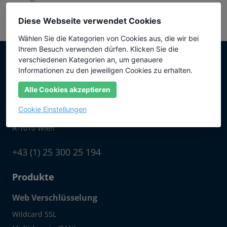
Diese Webseite verwendet Cookies
Wählen Sie die Kategorien von Cookies aus, die wir bei
Ihrem Besuch verwenden dürfen. Klicken Sie die
verschiedenen Kategorien an, um genauere
Informationen zu den jeweiligen Cookies zu erhalten.
Alle Cookies akzeptieren
SSLplus ist ein Vertriebsweg der
icertificate GmbH
Cookie Einstellungen
Tuchlauben 7a
A-1010 Wien
+43 (1) 25 300 25 194
Produkte
Web Verschlüsselung
Wildcard SSL